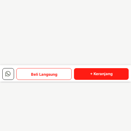
+ Keranjang
Beli Langsung
Baca Selengkapnya
Menu Utama
Produk Terbaik Bulan Ini
Lihat semua