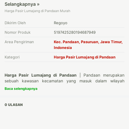
Selangkapnya »
Harga Pasir Lumajang di Pandaan Murah
Dikirim Oleh
Regoyo
Nomor Produk
5197425280194687949
Area Pengiriman
Kec. Pandaan, Pasuruan, Jawa Timur,
Indonesia
Kategori
Harga Pasir Lumajang di Pandaan
Harga Pasir Lumajang di Pandaan
| Pandaan merupakan
sebuah kawasan kecamatan yang masuk dalam wilayah
kabupaten Pasuruan, kawasan ini memiliki letak yang cukup
Baca selengkapnya
strategis karena merupakan jalur utama kewilayah Batu,
kabupaten dan kota Malang yang terkenal dengan potensi
wisatanya. Tak heran perkembangan pembangunan di
0 ULASAN
Baca juga :
Pandaan yang cukup cepat perkembangannya. terlebih
dengan dibukanya pintu Tol Gempol - Pandaan untuk jalur
Harga Pasir Lumajang di Sidoarjo Murah
Surabaya - Malang. Dengan perkembangan pembangunan di
Harga Pasir Lumajang Di Kota Malang
kawasan ini, permintaan akan bahan bangunan juga sangat