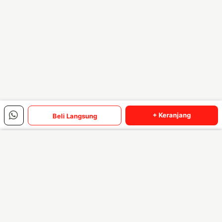
+ Keranjang
Beli Langsung
Baca Selengkapnya
Menu Utama
Produk Terbaik Bulan Ini
Lihat semua